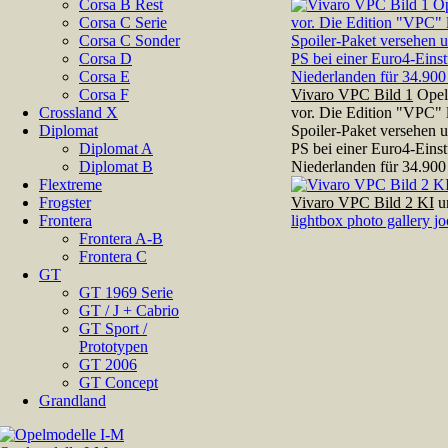
Corsa B Rest
Corsa C Serie
Corsa C Sonder
Corsa D
Corsa E
Corsa F
Vivaro VPC Bild 1
Opel 
Crossland X
vor. Die Edition "VPC"
Diplomat
Spoiler-Paket versehen 
Diplomat A
PS bei einer Euro4-Einst
Diplomat B
Niederlanden für 34.900
Flextreme
Frogster
Vivaro VPC Bild 2 KI
un
Frontera
lightbox photo gallery j
Frontera A-B
Frontera C
GT
GT 1969 Serie
GT / J + Cabrio
GT Sport /
Prototypen
GT 2006
GT Concept
Grandland