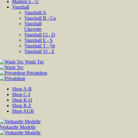
Marken S - U
Vauxhall
Vauxhall A
Vauxhall B - Ca
Vauxhall
Chevette
Vauxhall Ci - D
Vauxhall E - S
Vauxhall T - Ve
Vauxhall Vi - Z
Shop A-B
Shop C-J
Shop K-Q
Shop R-Z
Shop AGB