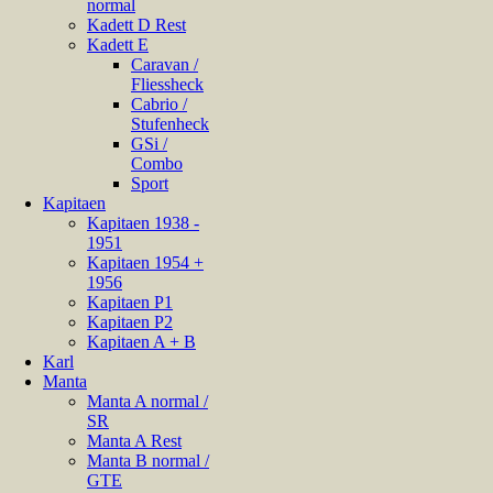
normal
Kadett D Rest
Kadett E
Caravan /
Fliessheck
Cabrio /
Stufenheck
GSi /
Combo
Sport
Kapitaen
Kapitaen 1938 -
1951
Kapitaen 1954 +
1956
Kapitaen P1
Kapitaen P2
Kapitaen A + B
Karl
Manta
Manta A normal /
SR
Manta A Rest
Manta B normal /
GTE