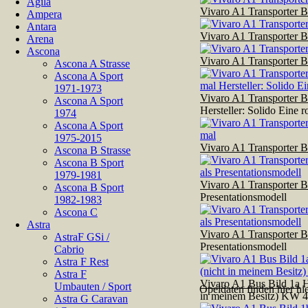
Agila
Vivaro A1 Transporter B
Ampera
Antara
Vivaro A1 Transporter B
Arena
Ascona
Vivaro A1 Transporter B
Ascona A Strasse
Ascona A Sport
1971-1973
Vivaro A1 Transporter B
Ascona A Sport
Hersteller: Solido Eine 
1974
Ascona A Sport
1975-2015
Vivaro A1 Transporter B
Ascona B Strasse
Ascona B Sport
1979-1981
Vivaro A1 Transporter B
Ascona B Sport
Presentationsmodell
1982-1983
Ascona C
Astra
Vivaro A1 Transporter B
AstraF GSi /
Presentationsmodell
Cabrio
Astra F Rest
Astra F
Vivaro A1 Bus Bild 1a
H
Umbauten / Sport
Opeldaten finden hier hi
in meinem Besitz) KW 4
Astra G Caravan