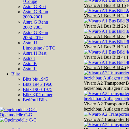
/ Coupe
Vivaro A1 Bus Bild 1b
H
Astra G Rest
Astra G Renn
Vivaro A1 Bus Bild 2a
H
2000-2001
Astra G Renn
Vivaro A1 Bus Bild 2b
H
2002-2003
Astra G Renn
Vivaro A1 Bus Bild 3a
H
2004-2010
Astra H
Vivaro A1 Bus Bild 3b
H
Limousine / GTC
Astra H Rest
Vivaro A1 Bus Bild 4a
H
Astra J
Astra K
Vivaro A1 Bus Bild 4b
H
Astra L
Blitz
Blitz bis 1945
Vivaro A2 Transporter B
Blitz 1945-1960
beziehbar, Auflagen nich
Blitz 1960-1975
Blitz 3,0 Tonner
Bedford Blitz
Vivaro A2 Transporter B
beziehbar, Auflagen nich
Vivaro A2 Transporter B