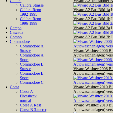
Calibra
Vivaro A2 Transporter B
Calibra Strasse
Calibra Renn
Vivaro A2 Bus Bild 1a
H
1992-1995
Calibra Renn
Vivaro A2 Bus Bild 1b
H
1996-1999
Campo
Vivaro A2 Bus Bild 2a
H
Cascada
Combo
Vivaro A2 Bus Bild 2b
H
Commodore
Commodore A
Strasse
Vivaro Washtec 2006 Bi
Commodore A
Autowaschanlagen) verse
Sport
Commodore B
Strasse
Vivaro Washtec 2006 Bi
Commodore B
Autowaschanlagen) verse
Sport
Commodore C
Corsa
Vivaro Washtec 2010 Bi
Corsa A
Autowaschanlagen) verse
Fliessheck
normal
Corsa A Rest
Vivaro Washtec 2010 Bi
Corsa B 3-tuerer
Autowaschanlagen) verse