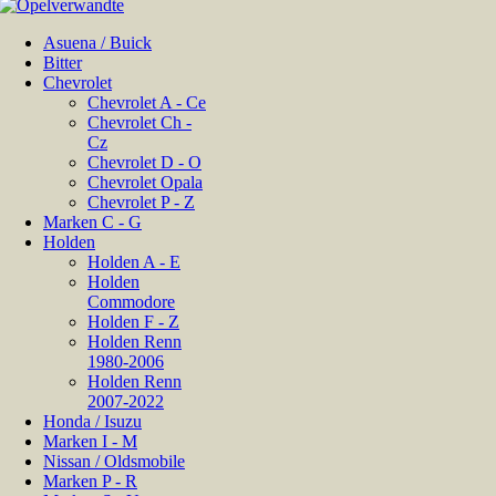
Asuena / Buick
Bitter
Chevrolet
Chevrolet A - Ce
Chevrolet Ch -
Cz
Chevrolet D - O
Chevrolet Opala
Chevrolet P - Z
Marken C - G
Holden
Holden A - E
Holden
Commodore
Holden F - Z
Holden Renn
1980-2006
Holden Renn
2007-2022
Honda / Isuzu
Marken I - M
Nissan / Oldsmobile
Marken P - R