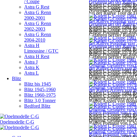
/ Coupe
Kadett C Coupe 1980 Re
Astra G Rest
Kadett C Coupe 1979 Ra
November 2024 Zum Orig
Astra G Renn
bei der Rallye Tour de F
2000-2001
Astra G Renn
Kadett C Coupe 1981 Ra
2002-2003
Kadett C Coupe 1979 Ra
Rallye Portugal von Joa
Astra G Renn
Gefahren bei der Rallye
2004-2010
Astra H
Kadett C Coupe 1981 Ra
Limousine / GTC
Kadett C Coupe 1979 Ra
Rallye Portugal von Joa
Astra H Rest
Gefahren bei der Rallye
Astra J
Astra K
Kadett C Coupe 1981 Re
Astra L
Kadett C Coupe 1979 Ra
Original: Gefahren von
Blitz
Rallye Azores von Borge
Blitz bis 1945
Blitz 1945-1960
Kadett C Coupe 1981 Re
Blitz 1960-1975
Kadett C Coupe 1979 Ra
Original: Gefahren von
Blitz 3,0 Tonner
Rallye Azores von Borge
Bedford Blitz
Kadett C Coupe 1981 Re
Kadett C Coupe 1979 Ra
Original: Gefahren von 
Rallye Portugal von J. Sa
Kadett C Coupe 1981 Re