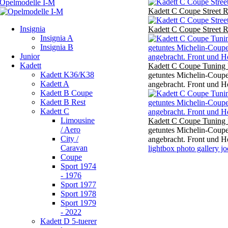
Kadett C Coupe Street R
Insignia
Kadett C Coupe Street R
Insignia A
Insignia B
Junior
Kadett
Kadett C Coupe Tuning 
Kadett K36/K38
getuntes Michelin-Coup
Kadett A
angebracht. Front und H
Kadett B Coupe
Kadett B Rest
Kadett C
Limousine
Kadett C Coupe Tuning 
/ Aero
getuntes Michelin-Coup
City /
angebracht. Front und H
Caravan
lightbox photo gallery j
Coupe
Sport 1974
- 1976
Sport 1977
Sport 1978
Sport 1979
- 2022
Kadett D 5-tuerer