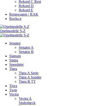
Rekord C Rest
Rekord D
Rekord E
Rennwagen / RAK
Rocks-e
Senator
Senator A
Senator B
Signum
Sintra
Speedster
Tigra
Tigra A Serie
Tigra A Sonder
Tigra B TT
Trixx
Twin
Vectra
Vectra A
Stufenheck