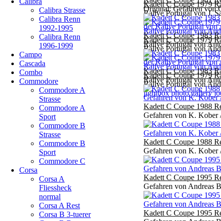
Calibra
Kadett C Coupe 1979 Ra
Original: Gefahren von 
Calibra Strasse
Rallye Portugal von J. Sa
Calibra Renn
1992-1995
Kadett C Coupe 1983 Ra
Calibra Renn
Kadett C Coupe 1979 Ra
Rallye Portugal von Ant
1996-1999
Rallye Portugal von And
Campo
Cascada
Kadett C Coupe 1983 Ra
Combo
Kadett C Coupe 1979 Ra
Rallye Portugal von Ant
Commodore
Rallye Portugal von And
Commodore A
lightbox photo gallery j
Strasse
Kadett C Coupe 1988 Re
Commodore A
Gefahren von K. Kober /
Sport
Commodore B
Strasse
Kadett C Coupe 1988 Re
Commodore B
Gefahren von K. Kober /
Sport
Commodore C
Corsa
Kadett C Coupe 1995 Re
Corsa A
Gefahren von Andreas Ba
Fliessheck
normal
Corsa A Rest
Kadett C Coupe 1995 Re
Corsa B 3-tuerer