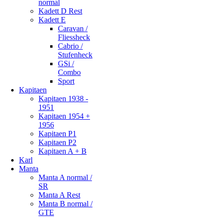
normal
Kadett D Rest
Kadett E
Caravan /
Fliessheck
Cabrio /
Stufenheck
GSi /
Combo
Sport
Kapitaen
Kapitaen 1938 -
1951
Kapitaen 1954 +
1956
Kapitaen P1
Kapitaen P2
Kapitaen A + B
Karl
Manta
Manta A normal /
SR
Manta A Rest
Manta B normal /
GTE