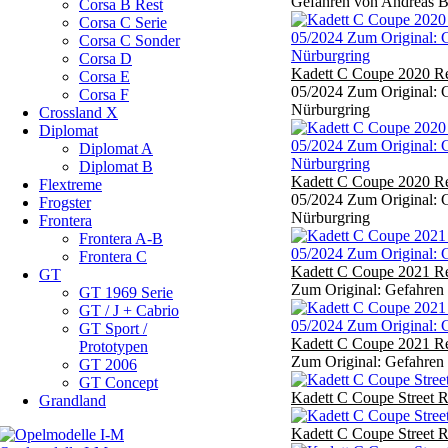
Gefahren von Andreas Ba
Corsa B Rest
Corsa C Serie
Corsa C Sonder
Corsa D
Kadett C Coupe 2020 Re
Corsa E
05/2024 Zum Original: 
Corsa F
Nürburgring
Crossland X
Diplomat
Diplomat A
Diplomat B
Kadett C Coupe 2020 Re
Flextreme
05/2024 Zum Original: 
Frogster
Nürburgring
Frontera
Frontera A-B
Frontera C
Kadett C Coupe 2021 Re
GT
Zum Original: Gefahren
GT 1969 Serie
GT / J + Cabrio
GT Sport /
Kadett C Coupe 2021 Re
Prototypen
Zum Original: Gefahren
GT 2006
GT Concept
Kadett C Coupe Street R
Grandland
Kadett C Coupe Street R