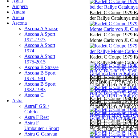
Agila
Ampera
Antara
Kadett C Coupe 1979 Ra
Arena
der Rallye Catalunya mit 
Ascona
Ascona A Strasse
Ascona A Sport
Kadett C Coupe 1979 Ra
1971-1973
Monte Carlo von JL Clar
Ascona A Sport
1974
Ascona A Sport
Kadett C Coupe 1979 Ra
1975-2015
der Rallye Monte Carlo 
Ascona B Strasse
Ascona B Sport
Kadett C Coupe 1980 Ra
1979-1981
Kadett C Coupe 1979 Ra
M Biasion / T. Siviero 
Ascona B Sport
Gefahren bei der Rally 
1982-1983
Ascona C
Kadett C Coupe 1980 Ra
Astra
Kadett C Coupe 1979 Ra
M Biasion / T. Siviero 
AstraF GSi /
Gefahren bei der Rally 
Cabrio
Astra F Rest
Kadett C Coupe 1980 Re
Astra F
Kadett C Coupe 1979 Ra
November 2024 Zum Orig
Umbauten / Sport
bei der Rallye Tour de F
Astra G Caravan