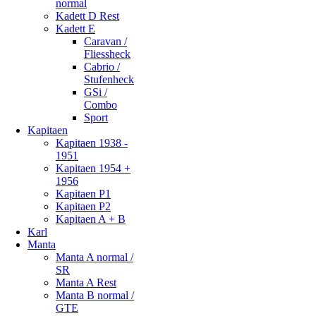
normal
Kadett D Rest
Kadett E
Caravan /
Fliessheck
Cabrio /
Stufenheck
GSi /
Combo
Sport
Kapitaen
Kapitaen 1938 -
1951
Kapitaen 1954 +
1956
Kapitaen P1
Kapitaen P2
Kapitaen A + B
Karl
Manta
Manta A normal /
SR
Manta A Rest
Manta B normal /
GTE