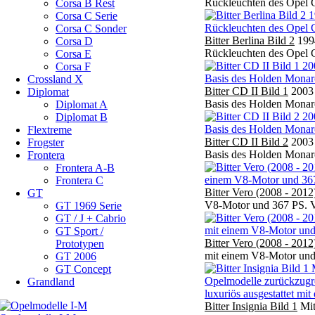
Rückleuchten des Opel C
Corsa B Rest
Corsa C Serie
Corsa C Sonder
Bitter Berlina Bild 2
1994
Corsa D
Rückleuchten des Opel C
Corsa E
Corsa F
Crossland X
Bitter CD II Bild 1
2003 z
Diplomat
Basis des Holden Monaro
Diplomat A
Diplomat B
Flextreme
Bitter CD II Bild 2
2003 z
Frogster
Basis des Holden Monaro
Frontera
Frontera A-B
Frontera C
Bitter Vero (2008 - 2012
GT
V8-Motor und 367 PS. Vo
GT 1969 Serie
GT / J + Cabrio
GT Sport /
Bitter Vero (2008 - 2012
Prototypen
mit einem V8-Motor und 
GT 2006
GT Concept
Grandland
Bitter Insignia Bild 1
Mit