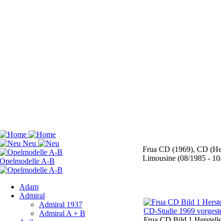
Frua CD (1969), CD (He
Limousine (08/1985 - 10/
Adam
Admiral
Admiral 1937
Admiral A + B
Frua CD Bild 1
Herstell