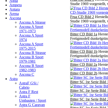
Agila
Studie 1969 vorgestellt,
Ampera
Antara
Arena
Frua CD Bild 2
Herstell
Ascona
Studie 1969 vorgestellt,
Ascona A Strasse
Ascona A Sport
1971-1973
Bitter CD Bild 1a
Herste
Ascona A Sport
Fertigmodell dunkelgrünm
1974
Ascona A Sport
1975-2015
Bitter CD Bild 1b
Herste
Ascona B Strasse
Fertigmodell dunkelgrünm
Ascona B Sport
1979-1981
Bitter CD Bild 2a
Herste
Ascona B Sport
1982-1983
Bitter CD Bild 2b
Herste
Ascona C
Astra
Bitter SC 1te Serie Bild 
AstraF GSi /
Cabrio
Bitter SC 1te Serie Bild 
Astra F Rest
Astra F
Bitter SC 1te Serie Bild 
Umbauten / Sport
Astra G Caravan
Bitter SC 1te Serie Bild 