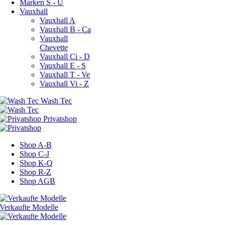
Marken S - U
Vauxhall
Vauxhall A
Vauxhall B - Ca
Vauxhall
Chevette
Vauxhall Ci - D
Vauxhall E - S
Vauxhall T - Ve
Vauxhall Vi - Z
Shop A-B
Shop C-J
Shop K-Q
Shop R-Z
Shop AGB