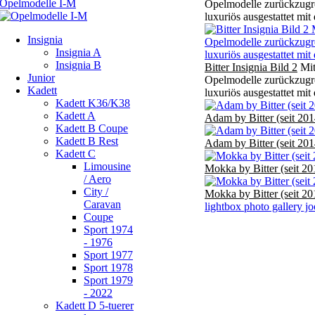
Opelmodelle zurückzugre
luxuriös ausgestattet mi
Insignia
Insignia A
Insignia B
Bitter Insignia Bild 2
Mit
Junior
Opelmodelle zurückzugre
Kadett
luxuriös ausgestattet mi
Kadett K36/K38
Kadett A
Adam by Bitter (seit 201
Kadett B Coupe
Kadett B Rest
Adam by Bitter (seit 201
Kadett C
Limousine
Mokka by Bitter (seit 20
/ Aero
City /
Mokka by Bitter (seit 20
Caravan
lightbox photo gallery j
Coupe
Sport 1974
- 1976
Sport 1977
Sport 1978
Sport 1979
- 2022
Kadett D 5-tuerer