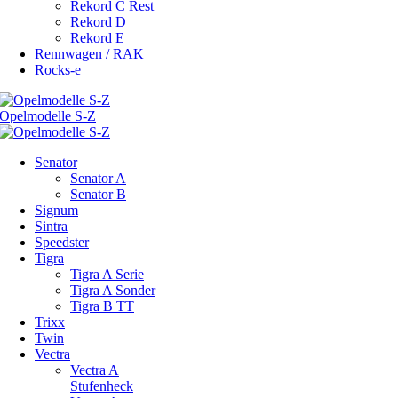
Rekord C Rest
Rekord D
Rekord E
Rennwagen / RAK
Rocks-e
Senator
Senator A
Senator B
Signum
Sintra
Speedster
Tigra
Tigra A Serie
Tigra A Sonder
Tigra B TT
Trixx
Twin
Vectra
Vectra A
Stufenheck