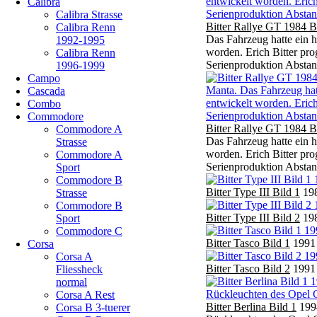
Calibra
Calibra Strasse
Bitter Rallye GT 1984 B
Calibra Renn
Das Fahrzeug hatte ein h
1992-1995
worden. Erich Bitter pro
Calibra Renn
Serienproduktion Abstan
1996-1999
Campo
Cascada
Combo
Commodore
Bitter Rallye GT 1984 B
Commodore A
Das Fahrzeug hatte ein h
Strasse
worden. Erich Bitter pro
Commodore A
Serienproduktion Abstan
Sport
Commodore B
Bitter Type III Bild 1
198
Strasse
Commodore B
Bitter Type III Bild 2
198
Sport
Commodore C
Bitter Tasco Bild 1
1991 
Corsa
Corsa A
Bitter Tasco Bild 2
1991 
Fliessheck
normal
Corsa A Rest
Bitter Berlina Bild 1
1994
Corsa B 3-tuerer