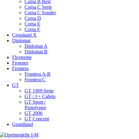
Corsa B Rest
Corsa C Serie
Corsa C Sonder
Corsa D
Corsa E
Corsa F
Crossland X
Diplomat
Diplomat A
Diplomat B
Flextreme
Frogster
Frontera
Frontera A-B
Frontera C
GT
GT 1969 Serie
GT / J + Cabrio
GT Sport /
Prototypen
GT 2006
GT Concept
Grandland