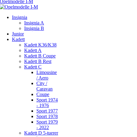
Insignia
Insignia A
Insignia B
Junior
Kadett
Kadett K36/K38
Kadett A
Kadett B Coupe
Kadett B Rest
Kadett C
Limousine
/ Aero
City /
Caravan
Coupe
Sport 1974
- 1976
Sport 1977
Sport 1978
Sport 1979
- 2022
Kadett D 5-tuerer