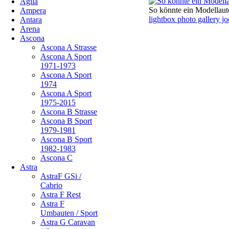
Agila
So könnte ein Modellauto
Ampera
lightbox photo gallery j
Antara
Arena
Ascona
Ascona A Strasse
Ascona A Sport
1971-1973
Ascona A Sport
1974
Ascona A Sport
1975-2015
Ascona B Strasse
Ascona B Sport
1979-1981
Ascona B Sport
1982-1983
Ascona C
Astra
AstraF GSi /
Cabrio
Astra F Rest
Astra F
Umbauten / Sport
Astra G Caravan