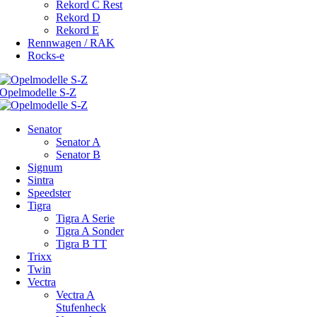
Rekord C Rest
Rekord D
Rekord E
Rennwagen / RAK
Rocks-e
Senator
Senator A
Senator B
Signum
Sintra
Speedster
Tigra
Tigra A Serie
Tigra A Sonder
Tigra B TT
Trixx
Twin
Vectra
Vectra A
Stufenheck