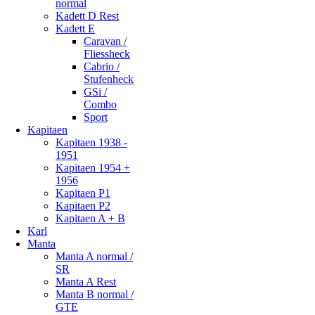
normal
Kadett D Rest
Kadett E
Caravan /
Fliessheck
Cabrio /
Stufenheck
GSi /
Combo
Sport
Kapitaen
Kapitaen 1938 -
1951
Kapitaen 1954 +
1956
Kapitaen P1
Kapitaen P2
Kapitaen A + B
Karl
Manta
Manta A normal /
SR
Manta A Rest
Manta B normal /
GTE