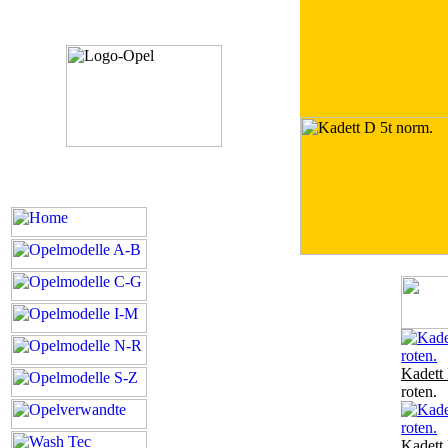
Kadett 
roten.
Kadett 