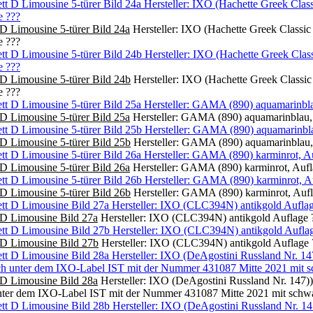
D Limousine 5-türer Bild 24a
Hersteller: IXO (Hachette Greek Class
e ???
D Limousine 5-türer Bild 24b
Hersteller: IXO (Hachette Greek Class
e ???
D Limousine 5-türer Bild 25a
Hersteller: GAMA (890) aquamarinblau,
D Limousine 5-türer Bild 25b
Hersteller: GAMA (890) aquamarinblau,
D Limousine 5-türer Bild 26a
Hersteller: GAMA (890) karminrot, Aufl
D Limousine 5-türer Bild 26b
Hersteller: GAMA (890) karminrot, Aufl
 D Limousine Bild 27a
Hersteller: IXO (CLC394N) antikgold Auflage ?
 D Limousine Bild 27b
Hersteller: IXO (CLC394N) antikgold Auflage 
 D Limousine Bild 28a
Hersteller: IXO (DeAgostini Russland Nr. 147))
nter dem IXO-Label IST mit der Nummer 431087 Mitte 2021 mit schwa