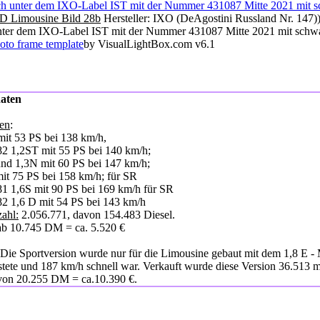
 D Limousine Bild 28b
Hersteller: IXO (DeAgostini Russland Nr. 147))
nter dem IXO-Label IST mit der Nummer 431087 Mitte 2021 mit schwa
oto frame template
by VisualLightBox.com v6.1
aten
en
:
mit 53 PS bei 138 km/h,
82 1,2ST mit 55 PS bei 140 km/h;
und 1,3N mit 60 PS bei 147 km/h;
it 75 PS bei 158 km/h; für SR
81 1,6S mit 90 PS bei 169 km/h für SR
82 1,6 D mit 54 PS bei 143 km/h
ahl:
2.056.771, davon 154.483 Diesel.
b 10.745 DM = ca. 5.520 €
ie Sportversion wurde nur für die Limousine gebaut mit dem 1,8 E - 
stete und 187 km/h schnell war. Verkauft wurde diese Version 36.513 
 von 20.255 DM = ca.10.390 €.