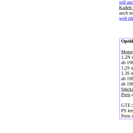
Kadett
auch u
web ph
Opeld
Motor
1,2N 
ab 19
1,2S 
1,3S m
ab 19
ab 19
Stückz
Preis
a
GTE::D
PS lei
Preis