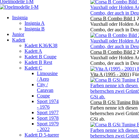
Insignia
Corsa B Combo Bild 1
Z
Insignia A
Vauxhall oder Holden Auf
Insignia B
Combo, der auch in Deuts
Junior
Kadett
Kadett K36/K38
Kadett A
Corsa B Combo Bild 2
Z
Kadett B Coupe
Vauxhall oder Holden Auf
Kadett B Rest
Combo, der auch in Deuts
Kadett C
Limousine
Vita A (1995 - 2001)
Für 
/ Aero
City /
Caravan
Coupe
Sport 1974
Corsa B GSi Tuning Bil
- 1976
Farben nenne ich diesen
Sport 1977
beherrschen zwei Grüntö
Sport 1978
GSi ab.
Sport 1979
- 2022
Kadett D 5-tuerer