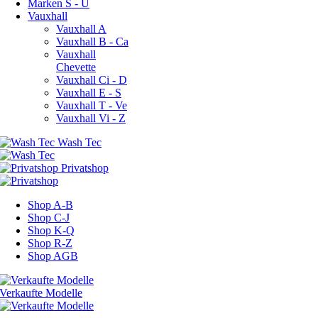
Marken S - U
Vauxhall
Vauxhall A
Vauxhall B - Ca
Vauxhall
Chevette
Vauxhall Ci - D
Vauxhall E - S
Vauxhall T - Ve
Vauxhall Vi - Z
Shop A-B
Shop C-J
Shop K-Q
Shop R-Z
Shop AGB