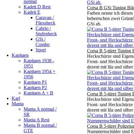
normal
Kadett D Rest
Corsa B GSi Tuning Bil
Kadett E
Farben nenne ich diesen
Caravan /
beherrschen zwei Grüntö
Fliessheck
GSi ab.
Cabrio /
Stufenheck
GSi /
Combo
Sport
Corsa B 5-türer Tuning 
Kapitaen
Heckschürze sind Eigena
Kapitaen 1938 -
Front- und Heckschürze 
1951
dezent mit lila und silber
Kapitaen 1954 +
1956
Kapitaen P1
Kapitaen P2
Kapitaen A + B
Corsa B 5-türer Tuning 
Karl
Heckschürze sind Eigena
Manta
Front- und Heckschürze 
Manta A normal /
dezent mit lila und silber
SR
Manta A Rest
Manta B normal /
Corsa B 5-türer Polizei
GTE
Nummernschilder sind Ei