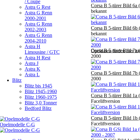
/ Coupe
Corsa B 5-türer Bild 6a 
Astra G Rest
bekannt
Astra G Renn
2000-2001
Astra G Renn
Corsa B 5-türer Bild 6b 
2002-2003
bekannt
Astra G Renn
2004-2010
Astra H
Corsa B 5-türer Bild 7a 
Opeldaten finden hier hi
Limousine / GTC
2000
Astra H Rest
Astra J
Astra K
Corsa B 5-türer Bild 7b 
Astra L
2000
Blitz
Blitz bis 1945
Blitz 1945-1960
Corsa B 5-türer Bild 1a 
Blitz 1960-1975
Faceliftversion
Blitz 3,0 Tonner
Bedford Blitz
Corsa B 5-türer Bild 1b 
Faceliftversion