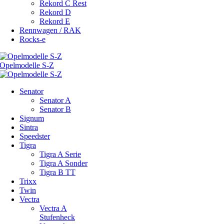
Rekord C Rest
Rekord D
Rekord E
Rennwagen / RAK
Rocks-e
Senator
Senator A
Senator B
Signum
Sintra
Speedster
Tigra
Tigra A Serie
Tigra A Sonder
Tigra B TT
Trixx
Twin
Vectra
Vectra A
Stufenheck