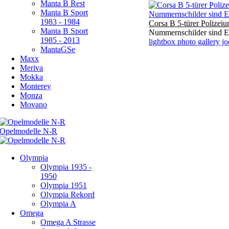
Manta B Rest
Manta B Sport
1983 - 1984
Corsa B 5-türer Polizei
Manta B Sport
Nummernschilder sind Ei
1985 - 2013
lightbox photo gallery j
MantaGSe
Maxx
Meriva
Mokka
Monterey
Monza
Movano
Olympia
Olympia 1935 -
1950
Olympia 1951
Olympia Rekord
Olympia A
Omega
Omega A Strasse